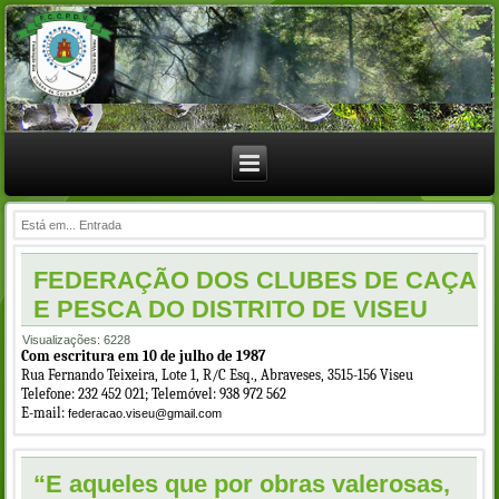
Está em...
Entrada
FEDERAÇÃO DOS CLUBES DE CAÇA
E PESCA DO DISTRITO DE VISEU
Visualizações: 6228
Com escritura em 10 de julho de 1987
Rua Fernando Teixeira, Lote 1, R/C Esq., Abraveses, 3515-156 Viseu
Telefone: 232 452 021; Telemóvel: 938 972 562
E-mail:
federacao.viseu@gmail.com
“E aqueles que por obras valerosas,