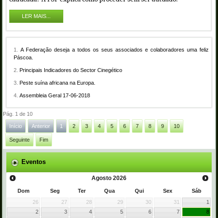
LER MAIS...
A Federação deseja a todos os seus associados e colaboradores uma feliz
Páscoa.
Principais Indicadores do Sector Cinegético
Peste suína africana na Europa.
Assembleia Geral 17-06-2018
Pág. 1 de 10
Início
Anterior
1
2
3
4
5
6
7
8
9
10
Seguinte
Fim
Eventos
Agosto
2026
Dom
Seg
Ter
Qua
Qui
Sex
Sáb
26
27
28
29
30
31
1
2
3
4
5
6
7
8