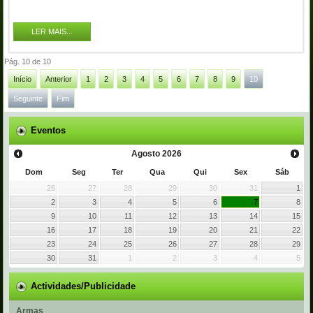
LER MAIS...
Pág. 10 de 10
Início
Anterior
1
2
3
4
5
6
7
8
9
10
Seguinte
Fim
Eventos
Agosto
2026
Dom
Seg
Ter
Qua
Qui
Sex
Sáb
26
27
28
29
30
31
1
2
3
4
5
6
7
8
9
10
11
12
13
14
15
16
17
18
19
20
21
22
23
24
25
26
27
28
29
30
31
1
2
3
4
5
Actividades/Publicidade
Armas