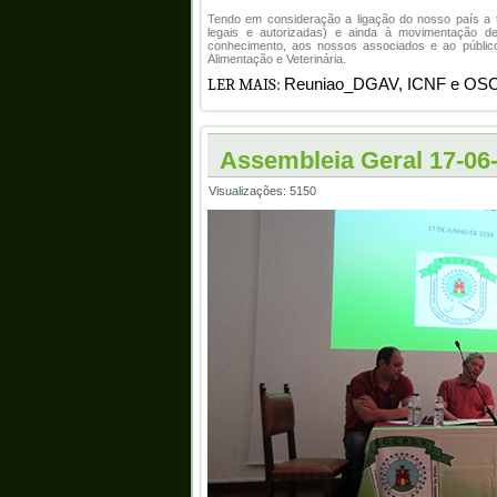
Tendo em consideração a ligação do nosso país a tr
legais e autorizadas) e ainda à movimentação de
conhecimento, aos nossos associados e ao públic
Alimentação e Veterinária.
LER MAIS:
Reuniao_DGAV, ICNF e OS
Assembleia Geral 17-06
Visualizações: 5150