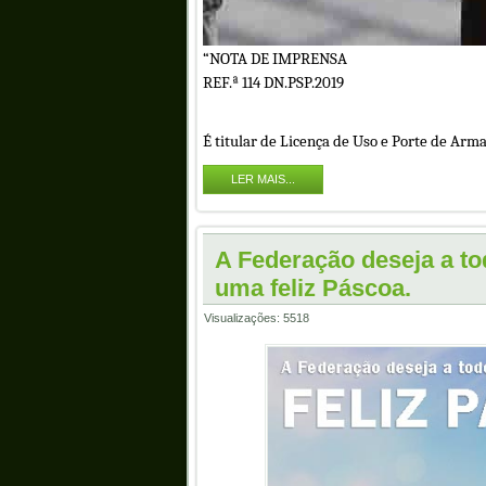
“NOTA DE IMPRENSA
REF.ª 114 DN.PSP.2019
É titular de Licença de Uso e Porte de Ar
LER MAIS...
A Federação deseja a t
uma feliz Páscoa.
Visualizações: 5518