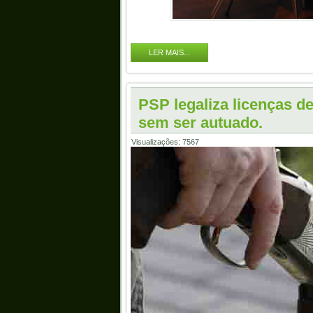
LER MAIS...
PSP legaliza licenças d
sem ser autuado.
Visualizações: 7567