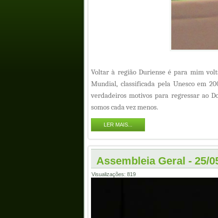
Voltar à região Duriense é para mim volta
Mundial, classificada pela Unesco em 200
verdadeiros motivos para regressar ao Do
somos cada vez menos.
LER MAIS...
Assembleia Geral - 25/0
Visualizações: 819