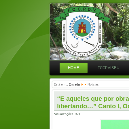
HOME
FCCPVISEU
Está em...
Entrada
Noticias
“E aqueles que por obra
libertando…” Canto I, O
Visualizações: 371