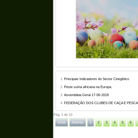
Principais Indicadores do Sector Cinegético
Peste suína africana na Europa.
Assembleia Geral 17-06-2018
FEDERAÇÃO DOS CLUBES DE CAÇA E PESCA 
Pág. 1 de 10
Início
Anterior
1
2
3
4
5
6