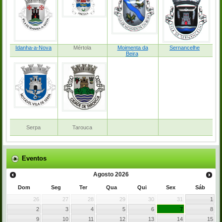
Idanha-a-Nova
Mértola
Moimenta da
Sernancelhe
Beira
Serpa
Tarouca
Eventos
Agosto
2026
Dom
Seg
Ter
Qua
Qui
Sex
Sáb
26
27
28
29
30
31
1
2
3
4
5
6
7
8
9
10
11
12
13
14
15