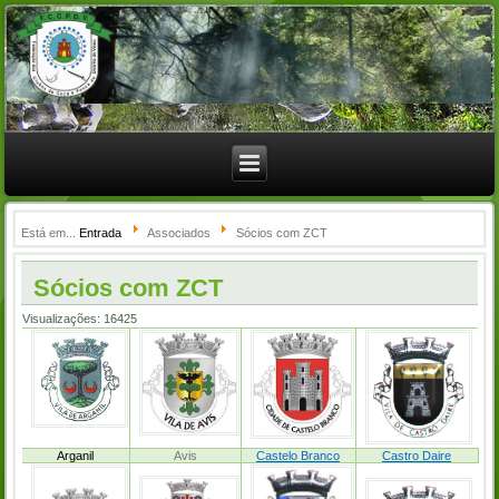
Está em...
Entrada
Associados
Sócios com ZCT
Sócios com ZCT
Visualizações: 16425
Arganil
Avis
Castelo Branco
Castro Daire