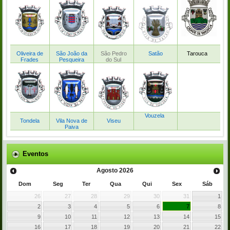
Oliveira de
São João da
São Pedro
Satão
Tarouca
Frades
Pesqueira
do Sul
Vouzela
Tondela
Vila Nova de
Viseu
Paiva
Eventos
Agosto
2026
Dom
Seg
Ter
Qua
Qui
Sex
Sáb
26
27
28
29
30
31
1
2
3
4
5
6
7
8
9
10
11
12
13
14
15
16
17
18
19
20
21
22