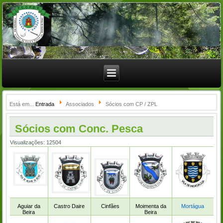
Está em...
Entrada
Associados
Sócios com CP / ZPL
Sócios com Conc. Pesca
Visualizações: 12504
Aguiar da
Castro Daire
Cinfães
Moimenta da
Mortágua
Beira
Beira