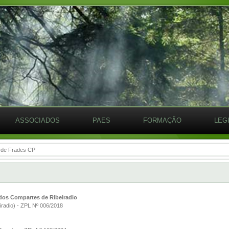
ASSOCIADOS
PAES
FORMAÇÃO
LEG
a de Frades CP
 dos Compartes de Ribeiradio
iradio) - ZPL Nº 006/2018