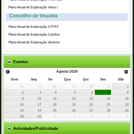
Plano Anual de Exploração Viseu I
Concelho de Vouzela
Plano Anual de Exploração 4 FFFF
Plano Anual de Exploração Cambra
Plano Anual de Exploração Ventosa
Eventos
Agosto
2026
Dom
Seg
Ter
Qua
Qui
Sex
Sáb
26
27
28
29
30
31
1
2
3
4
5
6
7
8
9
10
11
12
13
14
15
16
17
18
19
20
21
22
23
24
25
26
27
28
29
30
31
1
2
3
4
5
Actividades/Publicidade