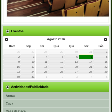
Eventos
Agosto
2026
Dom
Seg
Ter
Qua
Qui
Sex
Sáb
26
27
28
29
30
31
1
2
3
4
5
6
7
8
9
10
11
12
13
14
15
16
17
18
19
20
21
22
23
24
25
26
27
28
29
30
31
1
2
3
4
5
Actividades/Publicidade
Armas
Caça
Cães de Caça