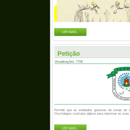
LER MAIS...
Petição
Visualizações: 7708
Permitir que as entidades gestoras de zonas de 
Oryctolagus cuniculus algirus para repovoar as suas
LER MAIS...