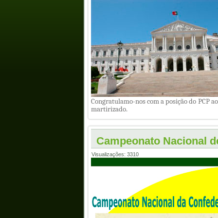
Congratulamo-nos com a posição do PCP ao i
martirizado.
Campeonato Nacional d
Visualizações: 3310