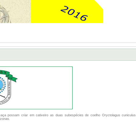
caça possam criar em cativeiro as duas subespécies de coelho Oryctolagus cuniculu
 zonas.