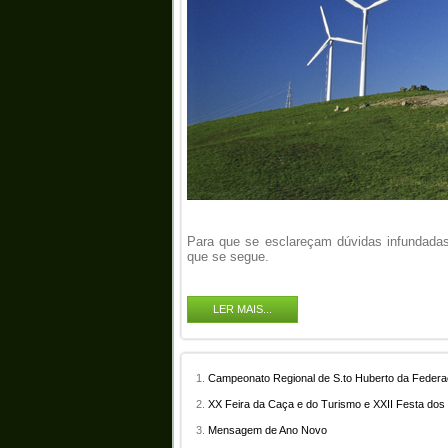
Para que se esclareçam dúvidas infundadas 
que se segue.
LER MAIS...
Campeonato Regional de S.to Huberto da Federaç
XX Feira da Caça e do Turismo e XXII Festa dos
Mensagem de Ano Novo