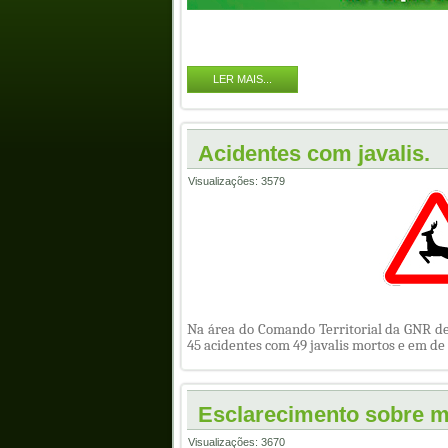
LER MAIS...
Acidentes com javalis.
Visualizações: 3579
Na área do
Comando Territorial da GNR d
45 acidentes com 49 javalis mortos e
em
de 
Esclarecimento sobre m
Visualizações: 3670