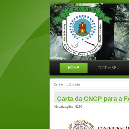
HOME
FCCPVISEU
Está em...
Entrada
Carta da CNCP para a 
Visualizações: 4130