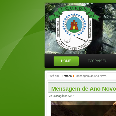
HOME
FCCPVISEU
Está em...
Entrada
Mensagem de Ano Novo
Mensagem de Ano Novo
Visualizações: 3337