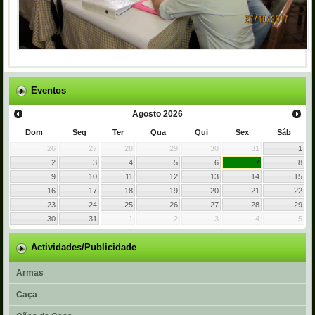
Eventos
Agosto
2026
Dom
Seg
Ter
Qua
Qui
Sex
Sáb
26
27
28
29
30
31
1
2
3
4
5
6
7
8
9
10
11
12
13
14
15
16
17
18
19
20
21
22
23
24
25
26
27
28
29
30
31
1
2
3
4
5
Actividades/Publicidade
Armas
Caça