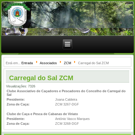
Está em...
Entrada
Associados
ZCM
Carregal do Sal ZCM
Carregal do Sal ZCM
Visualizações: 7326
Clube Associativo de Caçadores e Pescadores do Concelho de Carregal do
Sal
Presidente:
Joana Caldeira
Zona de Caça:
ZCM 3267-DGF
Clube de Caça e Pesca de Cabanas de Viriato
Presidente:
António Vasco Marques
Zona de Caça:
ZCM 3268-DGF