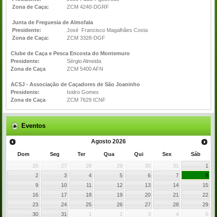
Zona de Caça:
ZCM 4240-DGRF
Junta de Freguesia de Almofala
Presidente:
José Francisco Magalhães Costa
Zona de Caça:
ZCM 3328-DGF
Clube de Caça e Pesca Encosta do Montemuro
Presidente:
Sérgio Almeida
Zona de Caça
ZCM 5400 AFN
ACSJ - Associação de Caçadores de São Joaninho
Presidente:
Isidro Gomes
Zona de Caça
ZCM 7629 ICNF
Eventos
Agosto
2026
Dom
Seg
Ter
Qua
Qui
Sex
Sáb
26
27
28
29
30
31
1
2
3
4
5
6
7
8
9
10
11
12
13
14
15
16
17
18
19
20
21
22
23
24
25
26
27
28
29
30
31
1
2
3
4
5