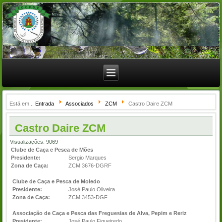
Está em...
Entrada
Associados
ZCM
Castro Daire ZCM
Castro Daire ZCM
Visualizações: 9069
Clube de Caça e Pesca de Mões
Presidente:
Sergio Marques
Zona de Caça:
ZCM 3676-DGRF
Clube de Caça e Pesca de Moledo
Presidente:
José Paulo Oliveira
Zona de Caça:
ZCM 3453-DGF
Associação de Caça e Pesca das Freguesias de Alva, Pepim e Reriz
Presidente:
José Paulo Figueiredo