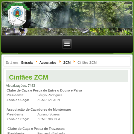
Está em...
Entrada
Associados
ZCM
Cinfães ZCM
Cinfães ZCM
Visualizações: 7483
Clube de Caça e Pesca de Entre o Douro e Paiva
Presidente:
Sérgio Rodrigues
Zona de Caça:
ZCM 3121 AFN
Associação de Caçadores de Montemuro
Presidente:
Adriano Soares
Zona de Caça:
ZCM 3708-DGF
Clube de Caça e Pesca de Travassos
Presidente:
Fernando Barbedo