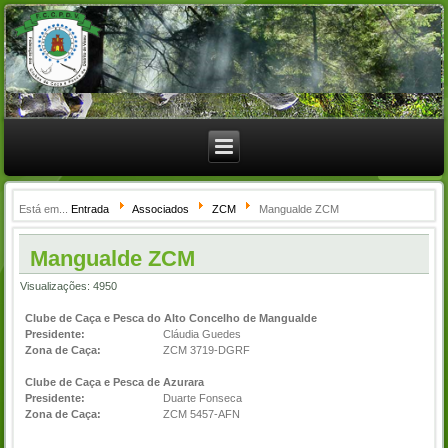
Está em...
Entrada
Associados
ZCM
Mangualde ZCM
Mangualde ZCM
Visualizações: 4950
Clube de Caça e Pesca do Alto Concelho de Mangualde
Presidente:
Cláudia Guedes
Zona de Caça:
ZCM 3719-DGRF
Clube de Caça e Pesca de Azurara
Presidente:
Duarte Fonseca
Zona de Caça:
ZCM 5457-AFN