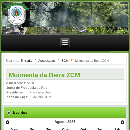
Está em...
Entrada
Associados
ZCM
Moimenta da Beira ZCM
Moimenta da Beira ZCM
Visualizações: 5130
Junta de Freguesia de Rua
Presidente:
Francisco Dias
Zona de Caça:
ZCM 3985 ICNF
Eventos
Agosto
2026
Dom
Seg
Ter
Qua
Qui
Sex
Sáb