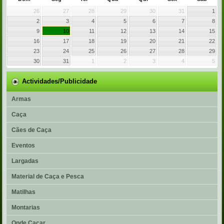
26
27
28
29
30
31
1
2
3
4
5
6
7
8
9
10
11
12
13
14
15
16
17
18
19
20
21
22
23
24
25
26
27
28
29
30
31
1
2
3
4
5
Actividades/Publicidade
Armas
Caça
Cães de Caça
Eventos
Largadas
Material de Caça e Pesca
Matilhas
Montarias
Onde Caçar