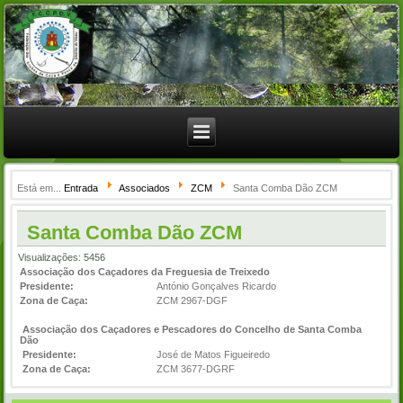
Está em...
Entrada
Associados
ZCM
Santa Comba Dão ZCM
Santa Comba Dão ZCM
Visualizações: 5456
Associação dos Caçadores da Freguesia de Treixedo
Presidente:
António Gonçalves Ricardo
Zona de Caça:
ZCM 2967-DGF
Associação dos Caçadores e Pescadores do Concelho de Santa Comba
Dão
Presidente:
José de Matos Figueiredo
Zona de Caça:
ZCM 3677-DGRF