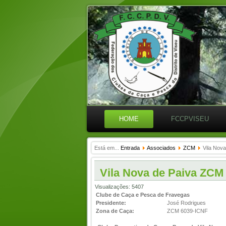
HOME
FCCPVISEU
Está em...
Entrada
Associados
ZCM
Vila Nov
Vila Nova de Paiva ZCM
Visualizações: 5407
Clube de Caça e Pesca de Fravegas
Presidente:
José Rodrigues
Zona de Caça:
ZCM 6039-ICNF