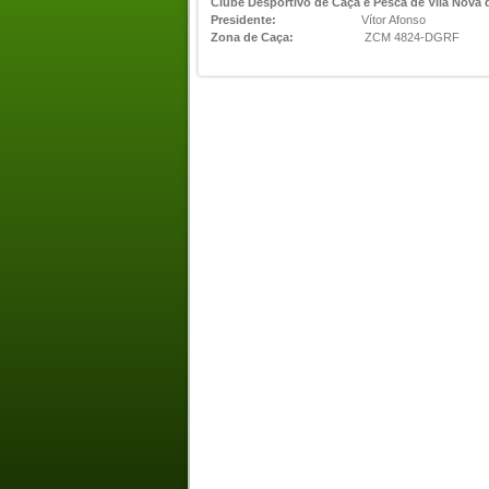
Clube Desportivo de Caça e Pesca de Vila Nova 
Presidente:
Vítor Afonso
Zona de Caça:
ZCM 4824-DGRF