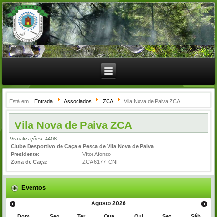
Está em...
Entrada
Associados
ZCA
Vila Nova de Paiva ZCA
Vila Nova de Paiva ZCA
Visualizações: 4408
Clube Desportivo de Caça e Pesca de Vila Nova de Paiva
Presidente:
Vítor Afonso
Zona de Caça:
ZCA 6177 ICNF
Eventos
Agosto
2026
Dom
Seg
Ter
Qua
Qui
Sex
Sáb