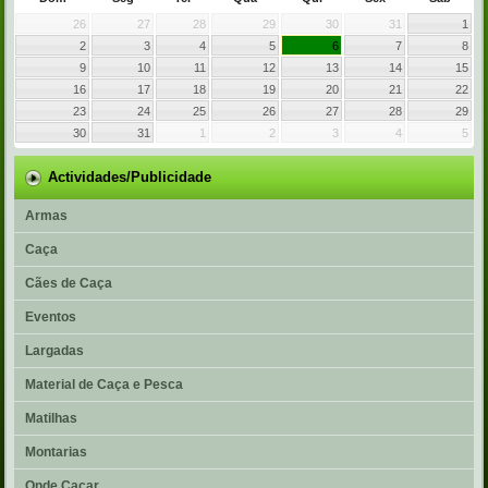
26
27
28
29
30
31
1
2
3
4
5
6
7
8
9
10
11
12
13
14
15
16
17
18
19
20
21
22
23
24
25
26
27
28
29
30
31
1
2
3
4
5
Actividades/Publicidade
Armas
Caça
Cães de Caça
Eventos
Largadas
Material de Caça e Pesca
Matilhas
Montarias
Onde Caçar