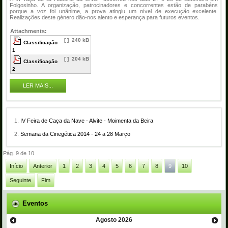
Folgosinho. A organização, patrocinadores e concorrentes estão de parabéns
porque a voz foi unânime, a prova atingiu um nível de execução excelente.
Realizações deste género dão-nos alento e esperança para futuros eventos.
Attachments:
[ ]
240 kB
Classificação
1
[ ]
204 kB
Classificação
2
LER MAIS...
IV Feira de Caça da Nave - Alvite - Moimenta da Beira
Semana da Cinegética 2014 - 24 a 28 Março
Pág. 9 de 10
Início
Anterior
1
2
3
4
5
6
7
8
9
10
Seguinte
Fim
Eventos
Agosto
2026